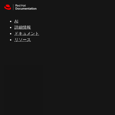
Skip to navigation
Skip to content
サ
ポ
ー
AI
ト
詳細情報
ドキュメント
リソース
コ
ン
ソ
ー
ル
開
発
者
ト
ラ