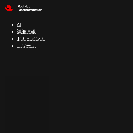
Skip to navigation
Skip to content
サ
ポ
ー
AI
ト
詳細情報
ドキュメント
リソース
コ
ン
ソ
ー
ル
開
発
者
ト
ラ