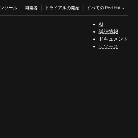
すべての Red Hat
ンソール
開発者
トライアルの開始
AI
サ
詳細情報
ポ
ドキュメント
ー
リソース
ト
コ
ン
ソ
ー
ル
開
発
者