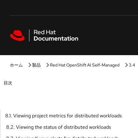
Skip to navigation
Skip to content
Featured links
ホーム
製品
Red Hat OpenShift AI Self-Managed
3.4
Open
目次
8.1. Viewing project metrics for distributed workloads
8.2. Viewing the status of distributed workloads