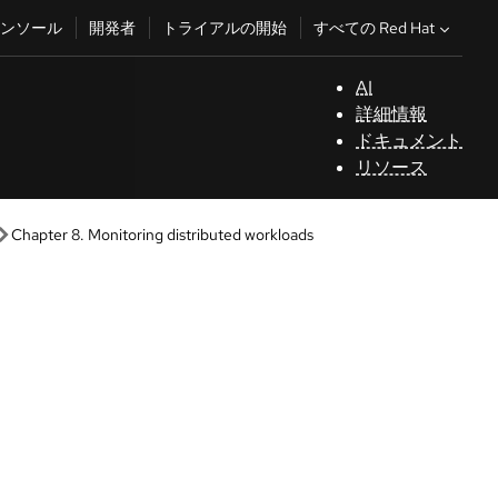
すべての Red Hat
ンソール
開発者
トライアルの開始
AI
サ
詳細情報
ポ
ドキュメント
ー
リソース
ト
コ
Chapter 8. Monitoring distributed workloads
ン
ソ
Ope
ー
ル
開
発
者