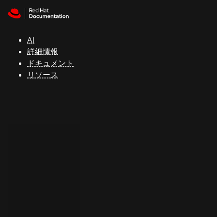
Skip to navigation
Skip to content
サ
ポ
ー
AI
ト
詳細情報
ドキュメント
リソース
コ
ン
ソ
ー
ル
開
発
者
ト
ラ