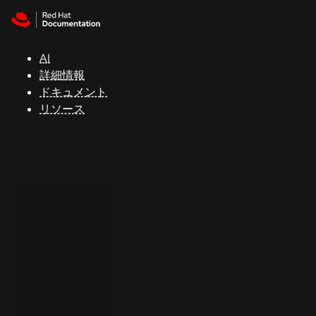
Skip to navigation
Skip to content
サ
ポ
ー
AI
ト
詳細情報
ドキュメント
リソース
コ
ン
ソ
ー
ル
開
発
者
ト
ラ