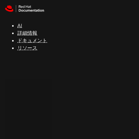
Skip to navigation
Skip to content
サ
ポ
ー
AI
ト
詳細情報
ドキュメント
リソース
コ
ン
ソ
ー
ル
開
発
者
ト
ラ