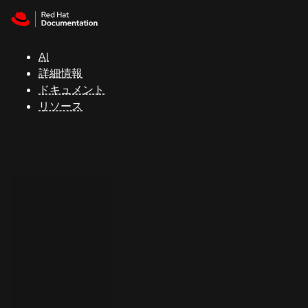
Skip to navigation
Skip to content
サ
ポ
ー
AI
ト
詳細情報
ドキュメント
リソース
コ
ン
ソ
ー
ル
開
発
者
ト
ラ