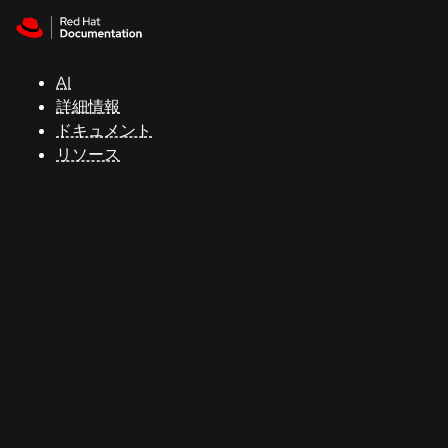
Skip to navigation
Skip to content
サ
ポ
ー
AI
ト
詳細情報
ドキュメント
リソース
コ
ン
ソ
ー
ル
開
発
者
ト
ラ