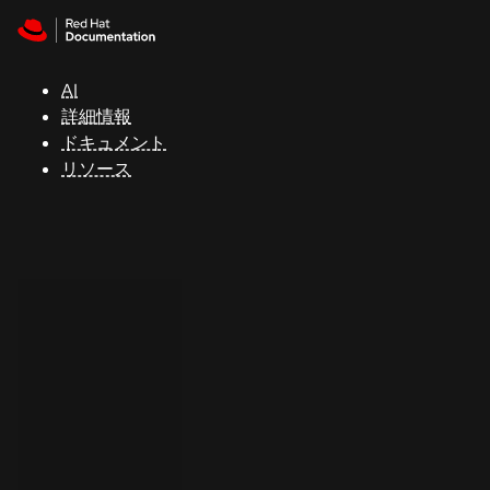
Skip to navigation
Skip to content
サ
ポ
ー
AI
ト
詳細情報
ドキュメント
リソース
コ
ン
ソ
ー
ル
開
発
者
ト
ラ