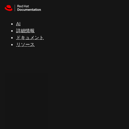
Skip to navigation
Skip to content
サ
ポ
ー
AI
ト
詳細情報
ドキュメント
リソース
コ
ン
ソ
ー
ル
開
発
者
ト
ラ