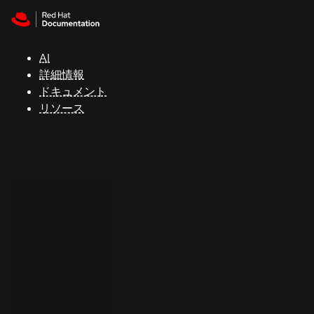
Skip to navigation
Skip to content
サ
ポ
ー
AI
ト
詳細情報
ドキュメント
リソース
コ
ン
ソ
ー
ル
開
発
者
ト
ラ