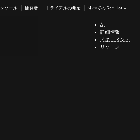
すべての Red Hat
ンソール
開発者
トライアルの開始
AI
サ
詳細情報
ポ
ドキュメント
ー
リソース
ト
コ
ン
ソ
ー
ル
開
発
者