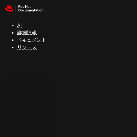
Skip to navigation
Skip to content
サ
ポ
ー
AI
ト
詳細情報
ドキュメント
リソース
コ
ン
ソ
ー
ル
開
発
者
ト
ラ