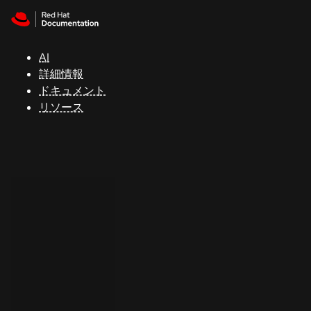
Skip to navigation
Skip to content
サ
ポ
ー
AI
ト
詳細情報
ドキュメント
リソース
コ
ン
ソ
ー
ル
開
発
者
ト
ラ