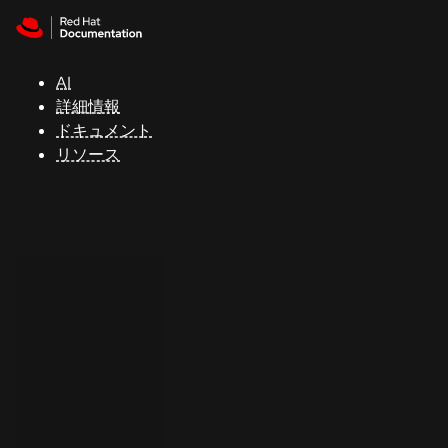
Skip to navigation
Skip to content
サ
ポ
ー
AI
ト
詳細情報
ドキュメント
リソース
コ
ン
ソ
ー
ル
開
発
者
ト
ラ