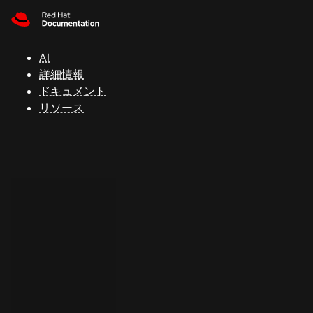
Skip to navigation
Skip to content
サ
ポ
ー
AI
ト
詳細情報
ドキュメント
リソース
コ
ン
ソ
ー
ル
開
発
者
ト
ラ