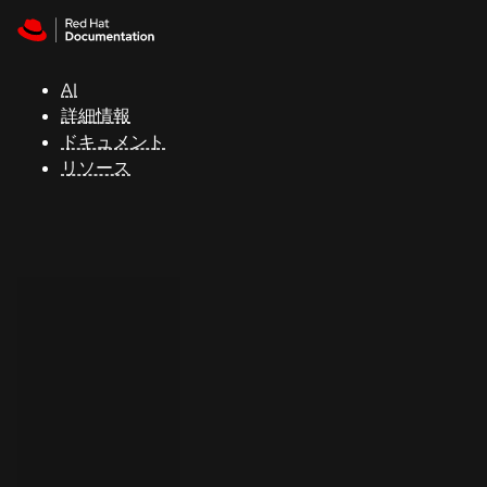
Skip to navigation
Skip to content
サ
ポ
ー
AI
ト
詳細情報
ドキュメント
リソース
コ
ン
ソ
ー
ル
開
発
者
ト
ラ