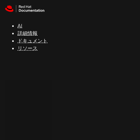
Skip to navigation
Skip to content
サ
ポ
ー
AI
ト
詳細情報
ドキュメント
リソース
コ
ン
ソ
ー
ル
開
発
者
ト
ラ