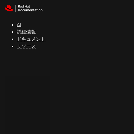
Skip to navigation
Skip to content
サ
ポ
ー
AI
ト
詳細情報
ドキュメント
リソース
コ
ン
ソ
ー
ル
開
発
者
ト
ラ