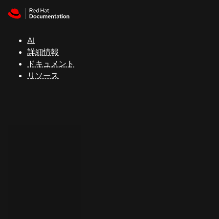
Skip to navigation
Skip to content
サ
ポ
ー
AI
ト
詳細情報
ドキュメント
リソース
コ
ン
ソ
ー
ル
開
発
者
ト
ラ