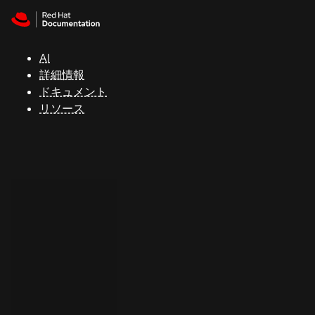
Skip to navigation
Skip to content
サ
ポ
ー
AI
ト
詳細情報
ドキュメント
リソース
コ
ン
ソ
ー
ル
開
発
者
ト
ラ