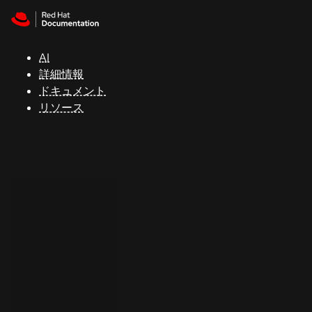
Skip to navigation
Skip to content
サ
ポ
ー
AI
ト
詳細情報
ドキュメント
リソース
コ
ン
ソ
ー
ル
開
発
者
ト
ラ