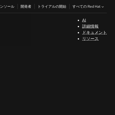
すべての Red Hat
ンソール
開発者
トライアルの開始
AI
サ
詳細情報
ポ
ドキュメント
ー
リソース
ト
コ
ン
ソ
ー
ル
開
発
者