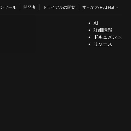
すべての Red Hat
ンソール
開発者
トライアルの開始
AI
サ
詳細情報
ポ
ドキュメント
ー
リソース
ト
コ
ン
ソ
ー
ル
開
発
者