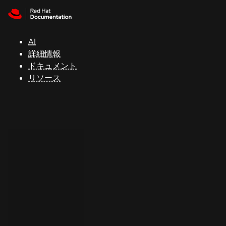
Skip to navigation
Skip to content
サ
ポ
ー
AI
ト
詳細情報
ドキュメント
リソース
コ
ン
ソ
ー
ル
開
発
者
ト
ラ