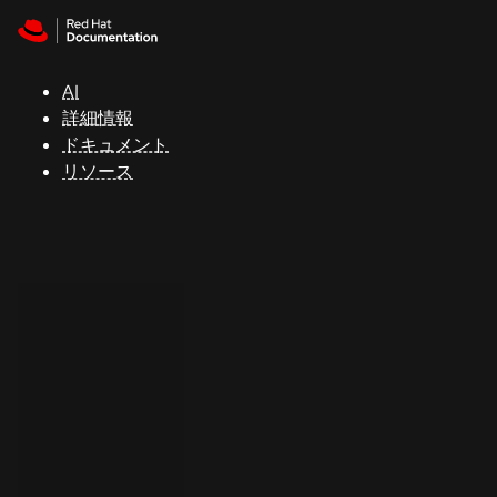
Skip to navigation
Skip to content
サ
ポ
ー
AI
ト
詳細情報
ドキュメント
リソース
コ
ン
ソ
ー
ル
開
発
者
ト
ラ