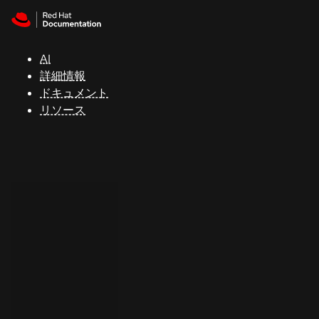
Skip to navigation
Skip to content
サ
ポ
ー
AI
ト
詳細情報
ドキュメント
リソース
コ
ン
ソ
ー
ル
開
発
者
ト
ラ