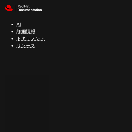
Skip to navigation
Skip to content
サ
ポ
ー
AI
ト
詳細情報
ドキュメント
リソース
コ
ン
ソ
ー
ル
開
発
者
ト
ラ