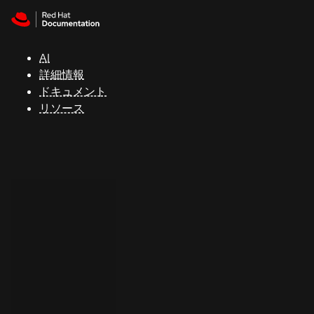
Skip to navigation
Skip to content
サ
ポ
ー
AI
ト
詳細情報
ドキュメント
リソース
コ
ン
ソ
ー
ル
開
発
者
ト
ラ