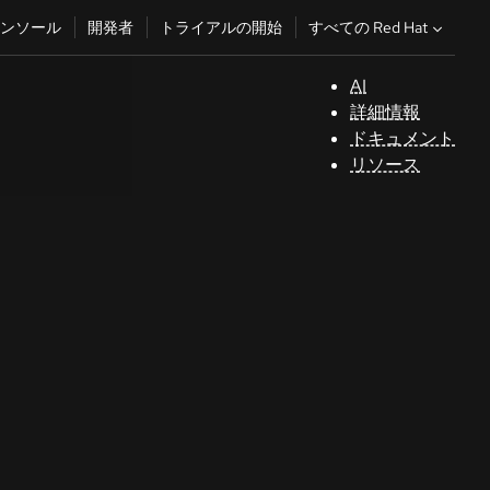
すべての Red Hat
ンソール
開発者
トライアルの開始
AI
サ
詳細情報
ポ
ドキュメント
ー
リソース
ト
コ
ン
ソ
ー
ル
開
発
者