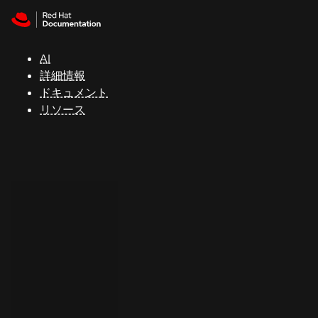
Skip to navigation
Skip to content
サ
ポ
ー
AI
ト
詳細情報
ドキュメント
リソース
コ
ン
ソ
ー
ル
開
発
者
ト
ラ