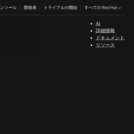
すべての Red Hat
ンソール
開発者
トライアルの開始
AI
サ
詳細情報
ポ
ドキュメント
ー
リソース
ト
コ
ン
ソ
ー
ル
開
発
者