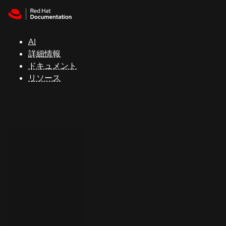
Skip to navigation
Skip to content
サ
ポ
ー
AI
ト
詳細情報
ドキュメント
リソース
コ
ン
ソ
ー
ル
開
発
者
ト
ラ