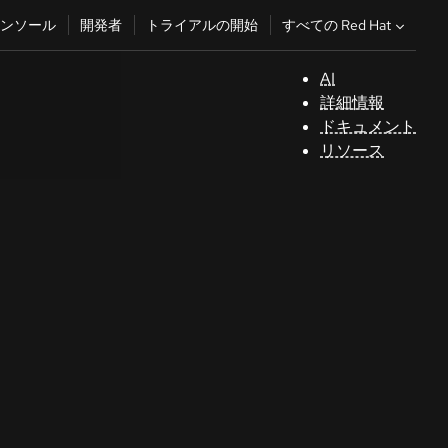
すべての Red Hat
ンソール
開発者
トライアルの開始
AI
サ
詳細情報
ポ
ドキュメント
ー
リソース
ト
コ
ン
ソ
ー
ル
開
発
者