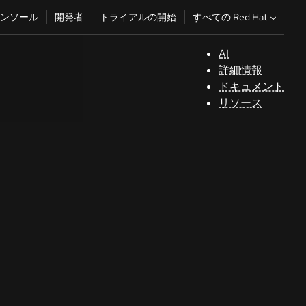
すべての Red Hat
ンソール
開発者
トライアルの開始
AI
サ
詳細情報
ポ
ドキュメント
ー
リソース
ト
コ
ン
ソ
ー
ル
開
発
者