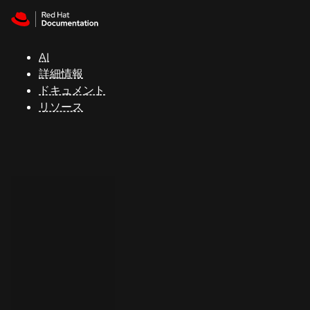
Skip to navigation
Skip to content
サ
ポ
ー
AI
ト
詳細情報
ドキュメント
リソース
コ
ン
ソ
ー
ル
開
発
者
ト
ラ