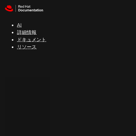
Skip to navigation
Skip to content
サ
ポ
ー
AI
ト
詳細情報
ドキュメント
リソース
コ
ン
ソ
ー
ル
開
発
者
ト
ラ