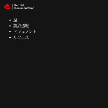
Skip to navigation
Skip to content
サ
ポ
ー
AI
ト
詳細情報
ドキュメント
リソース
コ
ン
ソ
ー
ル
開
発
者
ト
ラ