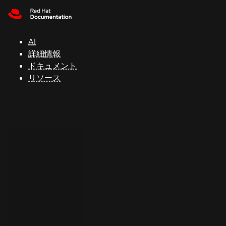
Skip to navigation
Skip to content
サ
ポ
ー
AI
ト
詳細情報
ドキュメント
リソース
コ
ン
ソ
ー
ル
開
発
者
ト
ラ