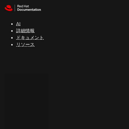
Skip to navigation
Skip to content
サ
ポ
ー
AI
ト
詳細情報
ドキュメント
リソース
コ
ン
ソ
ー
ル
開
発
者
ト
ラ