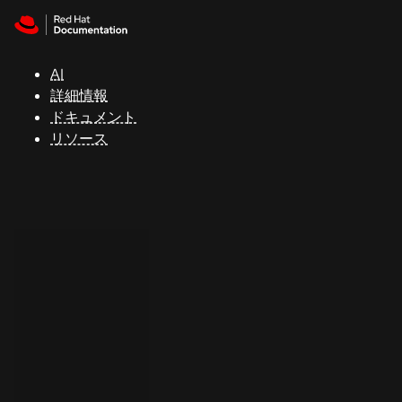
Skip to navigation
Skip to content
サ
ポ
ー
AI
ト
詳細情報
ドキュメント
リソース
コ
ン
ソ
ー
ル
開
発
者
ト
ラ