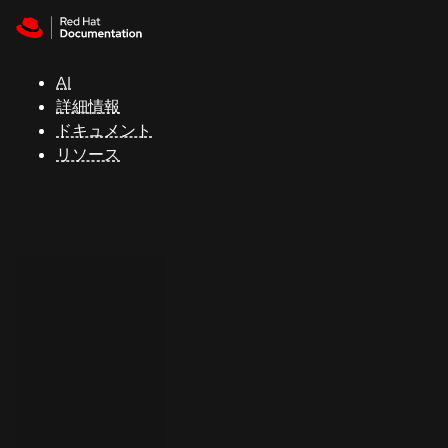
Skip to navigation
Skip to content
サ
ポ
ー
AI
ト
詳細情報
ドキュメント
リソース
コ
ン
ソ
ー
ル
開
発
者
ト
ラ