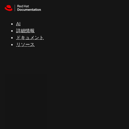
Skip to navigation
Skip to content
サ
ポ
ー
AI
ト
詳細情報
ドキュメント
リソース
コ
ン
ソ
ー
ル
開
発
者
ト
ラ