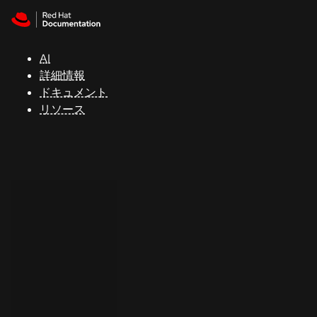
Skip to navigation
Skip to content
サ
ポ
ー
AI
ト
詳細情報
ドキュメント
リソース
コ
ン
ソ
ー
ル
開
発
者
ト
ラ