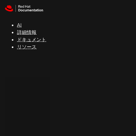
Skip to navigation
Skip to content
サ
ポ
ー
AI
ト
詳細情報
ドキュメント
リソース
コ
ン
ソ
ー
ル
開
発
者
ト
ラ