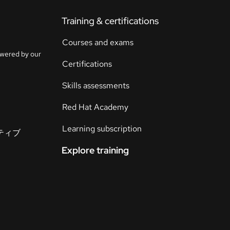
ト
Training & certifications
ラ
イ
Courses and exams
ア
owered by our
ル
Certifications
の
開
Skills assessments
始
Red Hat Academy
お
Learning subscription
イティブ
問
い
Explore training
合
わ
言
語
せ
の
選
択