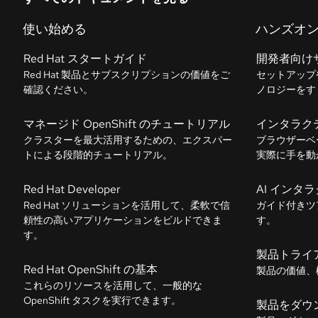
使い始める
ハンズオ
Red Hat スタートガイド
開発者向け
Red Hat 製品とサブスクリプションの価値をご
セットアップ
確認ください。
ノロジーをす
マネージド OpenShift のチュートリアル
インタラク
クラスターを最大活用するための、エクスパー
ブラウザーベ
トによる段階的チュートリアル。
実際に手を動
Red Hat Developer
AI インタ
Red Hat ソリューションを活用して、柔軟で信
ガイド付きツ
頼性の高いアプリケーションをビルドできま
す。
す。
製品トライ
Red Hat OpenShift の基本
製品の価値、
これらのリソースを活用して、一般的な
OpenShift タスクを実行できます。
製品をダウ