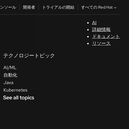
すべての Red Hat
ンソール
開発者
トライアルの開始
AI
サ
詳細情報
ポ
ドキュメント
ー
リソース
ト
テクノロジートピック
コ
AI/ML
ン
ソ
自動化
ー
Java
ル
Kubernetes
See all topics
開
発
者