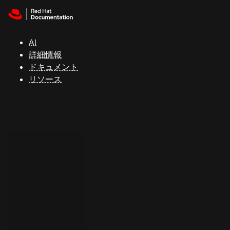
Skip to navigation
Skip to content
サ
ポ
ー
AI
ト
詳細情報
ドキュメント
リソース
コ
ン
ソ
ー
ル
開
発
者
ト
ラ