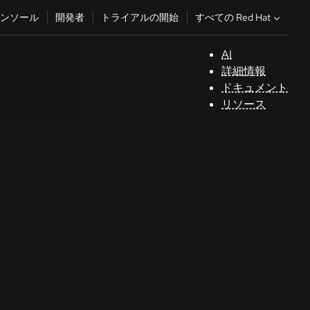
すべての Red Hat
ンソール
開発者
トライアルの開始
AI
サ
詳細情報
ポ
ドキュメント
ー
リソース
ト
コ
ン
ソ
ー
ル
開
発
者