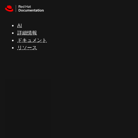
Skip to navigation
Skip to content
サ
ポ
ー
AI
ト
詳細情報
ドキュメント
リソース
コ
ン
ソ
ー
ル
開
発
者
ト
ラ